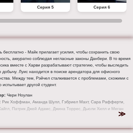
Серия 5
Серия 6
ь бесплатно - Майк прилагает усилия, чтобы сохранить свою
ность, аккуратно соблюдая негласные законы Данбери. В то время
ссика вместе с Харви разрабатывают стратегию, чтобы выследить
 добычу. Луис находится в поиске арендатора для офисного
нства. Между тем, Рэйчел сталкивается с проблемами, схожими с
о испытывает другой студент.
ер:
Чери Ноулан
:
Рик Хоффман, Аманда Шулл, Гэбриел Махт, Сара Рафферти,
Хайгл, Патрик Джей Адамс, Джина Торрес, Дьюли Хилл и Меган
е онлайн 6 сезон 3 серию «
Форс-мажоры
» бесплатно в хорошем
стве, на телефоне, планшете, пк или телевизоре на сайте