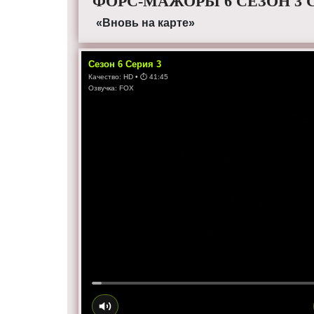
ФОРС-МАЖОРЫ 6 СЕЗОН 3 
«Вновь на карте»
Сезон
6
Серия
3
Качество:
HD
• ⏱
41:45
Озвучка:
FOX