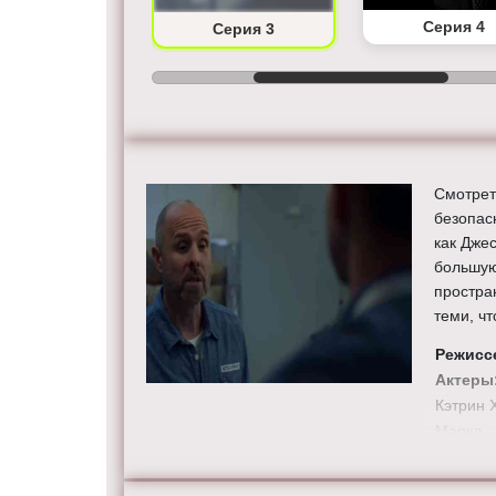
Серия 2
Серия 4
Серия 3
Смотрет
безопас
как Дже
большую
простра
теми, чт
Режисс
Актеры
Кэтрин 
Маркл.
Смотрит
HD каче