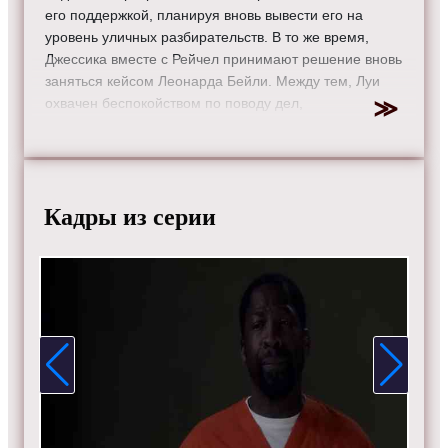
его поддержкой, планируя вновь вывести его на
уровень уличных разбирательств. В то же время,
Джессика вместе с Рейчел принимают решение вновь
заняться кейсом Леонарда Бейли. Между тем, Луи
охвачен беспокойством по поводу дел,
затрагивающих Тару.
Режиссер:
Роджер Камбл
Актеры:
Рик Хоффман, Аманда Шулл, Гэбриел Махт,
Сара Рафферти, Кэтрин Хайгл, Патрик Джей Адамс,
Кадры из серии
Джина Торрес, Дьюли Хилл и Меган Маркл.
Смотрите онлайн 6 сезон 9 серию «
Форс-мажоры
»
бесплатно в хорошем HD качестве, на телефоне,
планшете, пк или телевизоре на сайте tvsuits.ru.