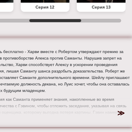
Серия 12
Серия 13
ь бесплатно - Харви вместе с Робертом утверждают премию за
в противоборстве Алекса против Саманты. Нарушив запрет на
льство, Харви способствует Алексу в ускорении проведения
ия, лишая Саманту шанса раздобыть доказательства. Роберт же
оставляет Саманте дополнительного времени. Шейлу приглашают
мечтаемую должность декана, но Луис хочет, чтобы она оставалась
их будущим младенцем.
емя как Саманта применяет знания, накопленные во время
ичества с Гэвином, чтобы отложить заседание, указывая на связь
и оценщика, которому выгодна потеря картины. Гэвин намерен
ь Саманте той же монетой, располагая списком её
иональных проступков. Алекс выходит победителем, однако его
омрачена нечестностью.