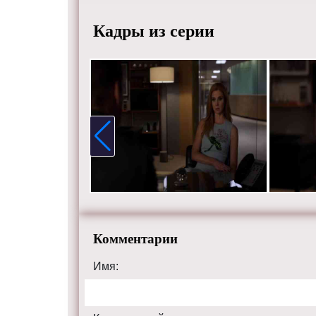
Саманта
Кадры из серии
Харви у
необход
фирму и
управле
продвиг
Режисс
Актеры
Кэтрин 
Маркл.
Смотрит
HD каче
tvsuits.ru
Комментарии
Имя: