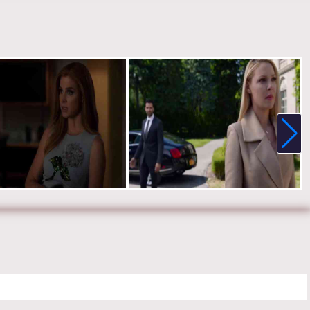
 убеждает Роберта предоставить ей заслуженное повышение.
говаривает Катрину выдать себя за Саманту, чтобы добыть
имые документы. Тем временем, конфликты начинают разъедать
знутри. Дона обращается к Луису с просьбой возглавить
ние, и в итоге Луис становится руководителем, одновременно
ая Саманту и Алекса по карьерной лестнице.
ер:
Сильвер Три
:
Рик Хоффман, Аманда Шулл, Гэбриел Махт, Сара Рафферти,
Хайгл, Патрик Джей Адамс, Джина Торрес, Дьюли Хилл и Меган
е онлайн 8 сезон 10 серию «
Форс-мажоры
» бесплатно в хорошем
стве, на телефоне, планшете, пк или телевизоре на сайте
.