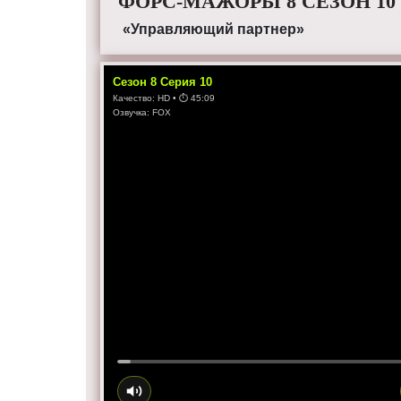
ФОРС-МАЖОРЫ 8 СЕЗОН 10
«Управляющий партнер»
Сезон
8
Серия
10
Качество:
HD
• ⏱
45:09
Озвучка:
FOX