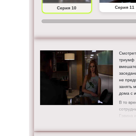
Серия 9
Серия 11
Серия 10
Смотрет
триумф 
вмешате
заседан
не пред
занять 
дома с 
В то вр
сотрудн
Гэвина 
ответит
професс
победа 