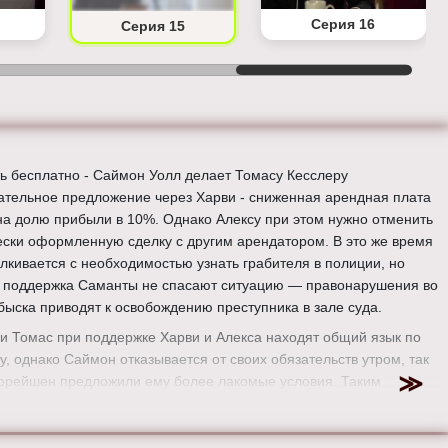
Серия 16
Серия 15
ь бесплатно - Саймон Уолл делает Томасу Кесслеру
ательное предложение через Харви - сниженная арендная плата
на долю прибыли в 10%. Однако Алексу при этом нужно отменить
ески оформленную сделку с другим арендатором. В это же время
алкивается с необходимостью узнать грабителя в полиции, но
и поддержка Саманты не спасают ситуацию — правонарушения во
быска приводят к освобождению преступника в зале суда.
и Томас при поддержке Харви и Алекса находят общий язык по
у, однако Саймон отказывается от своих обязательств утром, так
торейшен предложили ему более лакомые условия. Таким
, он изначально намеревался использовать предложение Томасу
ырь для получения большей выгоды.