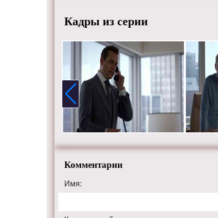
Харви, 
Томаса 
Кадры из серии
Харви п
более б
Брайен и
из комп
грабеже
Дона от
сотрудн
Саймон 
лицензи
Режисс
Актеры
Кэтрин 
Комментарии
Маркл.
Смотрит
Имя:
HD каче
tvsuits.ru