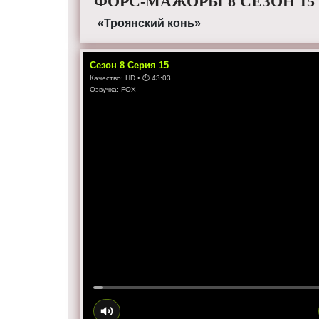
ФОРС-МАЖОРЫ 8 СЕЗОН 15
«Троянский конь»
Сезон
8
Серия
15
Качество:
HD
• ⏱
43:03
Озвучка:
FOX