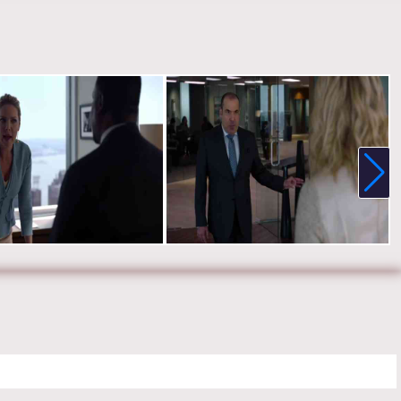
ограниченный конфиденциальностью, не может предупредить
об обмане. Они с Алексом стараются уберечь Томаса от провала:
ытается отвадить Ресторейшен от Саймона, а Алекс — добиться
лагоприятных условий от предыдущего арендодателя. В это время
 Кэтрин снова сотрудничают, он осознает свои чувства и уходит
ании. Саманта помогает Луису добиться справедливости в деле о
.
крывает Томасу правду о ситуации, он решает отказаться от
ичества, в результате чего Саймон увольняет Харви. После этого
нанимает Дэниела Хардмана, который угрожает лишить Харви
и за разглашение конфиденциальной информации.
ер:
Хлоя Домон
:
Рик Хоффман, Аманда Шулл, Гэбриел Махт, Сара Рафферти,
Хайгл, Патрик Джей Адамс, Джина Торрес, Дьюли Хилл и Меган
е онлайн 8 сезон 15 серию «
Форс-мажоры
» бесплатно в хорошем
стве, на телефоне, планшете, пк или телевизоре на сайте
.