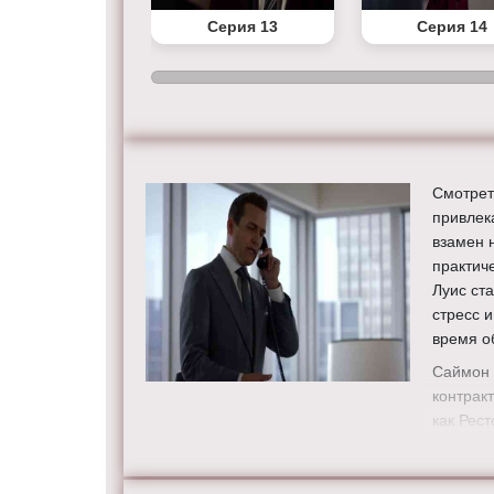
Серия 12
Серия 13
Серия 14
Смотрет
привлек
взамен 
практич
Луис ст
стресс 
время о
Саймон 
контракт
как Рес
образом
как коз